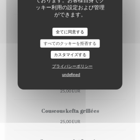
24,00 EUR
ッキー利用の設定および管理
ができます。
Couscous brochettes de poulet
全てに同意する
25,00 EUR
すべてのクッキーを拒否する
カスタマイズする
Les Couscous
プライバシーポリシー
undefined
Couscous boulettes de boeuf
25,00 EUR
Couscous kefta grillées
25,00 EUR