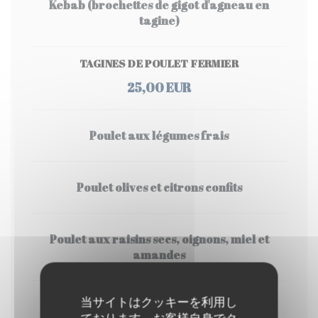
Kebab (brochettes de gigot d'agneau en
tagine)
TAGINES DE POULET FERMIER
25,00 EUR
Poulet aux légumes frais
Poulet olives et citrons confits
Poulet aux raisins secs, oignons, miel et
amandes
当サイトはクッキーを利用し
Couscous Merguez
ております。お客様自身でク