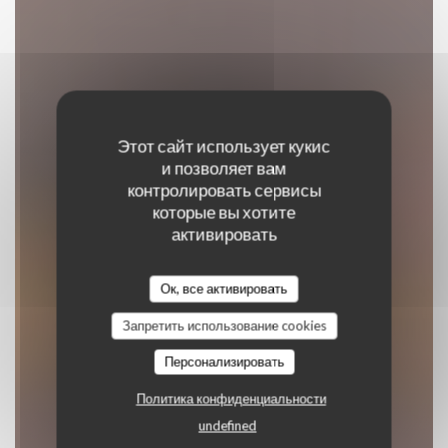
Этот сайт использует кукис
и позволяет вам
контролировать сервисы
которые вы хотите
LE TAGINE
активировать
МАРОККАНСКИЙ РЕСТОРАН
|
PARIS
Ок, все активировать
Запретить использование cookies
ЗАБРОНИРОВАТЬ СТОЛИК
Персонализировать
Политика конфиденциальности
undefined