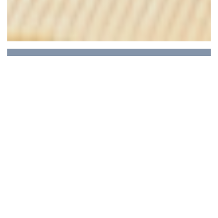
LE TAGINE
Le restaurant a 40 ans et pourtant… Une petite
salle au milieu de laquelle se trouve toujours un
bouquet de fleurs fraîches et où plane une subtile
odeur de fleur d’oranger.
Quelques codes du Maroc comme les plateaux en
zellige colorés et le plafond drapé ; La carte des
vins natures travaillées et subtiles.